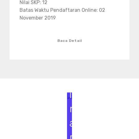
Nilai SKP: 12
Batas Waktu Pendaftaran Online: 02
November 2019
Baca Detail
S
e
m
i
n
a
r